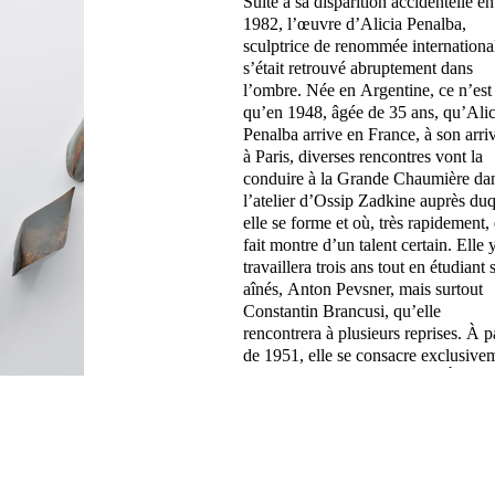
Suite à sa disparition accidentelle en
à la sculpture non figurative. À partir
1982, l’œuvre d’Alicia Penalba,
des années 60, son évolution artistique
sculptrice de renommée internationa
l’amène à réaliser des sculptur
s’était retrouvé abruptement dans
monumentales pour des projets
l’ombre. Née en Argentine, ce n’est
architecturaux qui la conduisent à
qu’en 1948, âgée de 35 ans, qu’Alic
simplifier les volumes pour obtenir d
Penalba arrive en France, à son arri
formes épurées. L’air et la lumière v
à Paris, diverses rencontres vont la
alors devenir les fils conducteurs de sa
conduire à la Grande Chaumière da
l’atelier d’Ossip Zadkine auprès du
elle se forme et où, très rapidement, 
fait montre d’un talent certain. Elle 
travaillera trois ans tout en étudiant 
aînés, Anton Pevsner, mais surtout
Constantin Brancusi, qu’elle
rencontrera à plusieurs reprises. À pa
de 1951, elle se consacre exclusive