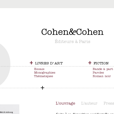
&
Cohen
&
Cohen
Éditeurs à Paris
+
+
LIVRES D'ART
FICTION
Essais
Bande à part
Monographies
Paroles
Thématiques
Roman noir
L'ouvrage
L'auteur
Pres