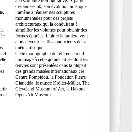
le,
es
ia
es
vée
ont
ns
quête artistique.
quel
Cette monographie de référence rend
elle
hommage à cette grande artiste dont les
y
œuvres sont présentées dans la plupart
ses
des grands musées internationaux : le
Centre Pompidou, la Fondation Pierre
Gianadda, le musée Kröller-Müller, The
rtir
Cleveland Museum of Art, le Hakone
ment
Open-Air Museum…