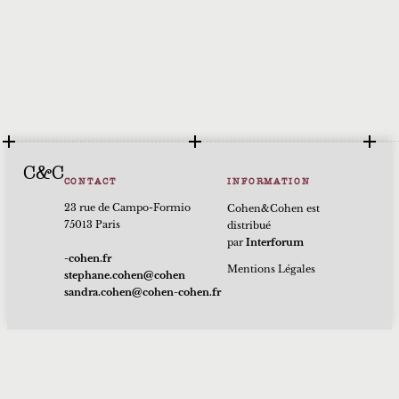
C&C
CONTACT
INFORMATION
23 rue de Campo-Formio
Cohen&Cohen est
75013 Paris
distribué
par
Interforum
rf.nehoc-
Mentions Légales
nehoc@nehoc.enahpets
rf.nehoc-nehoc@nehoc.ardnas