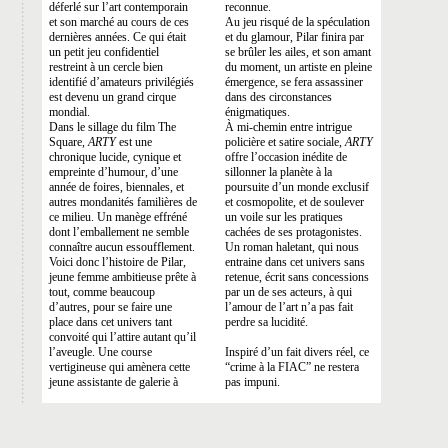
déferlé sur l’art contemporain
reconnue.
et son marché au cours de ces
Au jeu risqué de la spéculation
dernières années. Ce qui était
et du glamour, Pilar finira par
un petit jeu confidentiel
se brûler les ailes, et son amant
restreint à un cercle bien
du moment, un artiste en pleine
identifié d’amateurs privilégiés
émergence, se fera assassiner
est devenu un grand cirque
dans des circonstances
mondial.
énigmatiques.
Dans le sillage du film The
À mi-chemin entre intrigue
Square,
ARTY
est une
policière et satire sociale,
ARTY
chronique lucide, cynique et
offre l’occasion inédite de
empreinte d’humour, d’une
sillonner la planète à la
année de foires, biennales, et
poursuite d’un monde exclusif
autres mondanités familières de
et cosmopolite, et de soulever
ce milieu. Un manège effréné
un voile sur les pratiques
dont l’emballement ne semble
cachées de ses protagonistes.
connaître aucun essoufflement.
Un roman haletant, qui nous
Voici donc l’histoire de Pilar,
entraine dans cet univers sans
jeune femme ambitieuse prête à
retenue, écrit sans concessions
tout, comme beaucoup
par un de ses acteurs, à qui
d’autres, pour se faire une
l’amour de l’art n’a pas fait
place dans cet univers tant
perdre sa lucidité.
convoité qui l’attire autant qu’il
l’aveugle. Une course
Inspiré d’un fait divers réel, ce
vertigineuse qui amènera cette
“crime à la FIAC” ne restera
jeune assistante de galerie à
pas impuni.