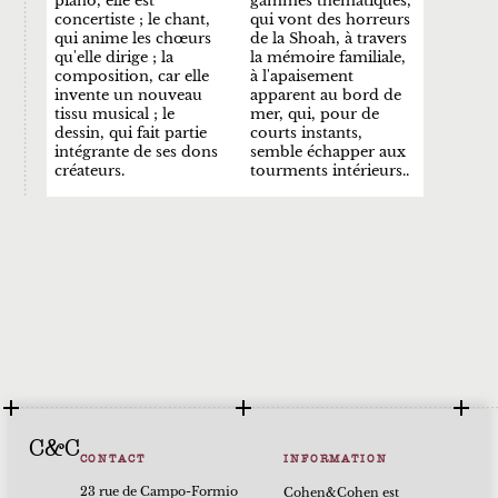
piano, elle est
gammes thématiques,
concertiste ; le chant,
qui vont des horreurs
qui anime les chœurs
de la Shoah, à travers
qu'elle dirige ; la
la mémoire familiale,
composition, car elle
à l'apaisement
invente un nouveau
apparent au bord de
tissu musical ; le
mer, qui, pour de
dessin, qui fait partie
courts instants,
intégrante de ses dons
semble échapper aux
créateurs.
tourments intérieurs..
C&C
CONTACT
INFORMATION
23 rue de Campo-Formio
Cohen&Cohen est