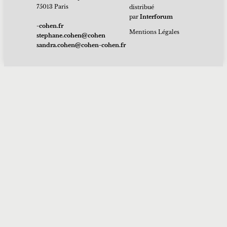
75013 Paris
distribué
par
Interforum
rf.nehoc-
Mentions Légales
nehoc@nehoc.enahpets
rf.nehoc-nehoc@nehoc.ardnas