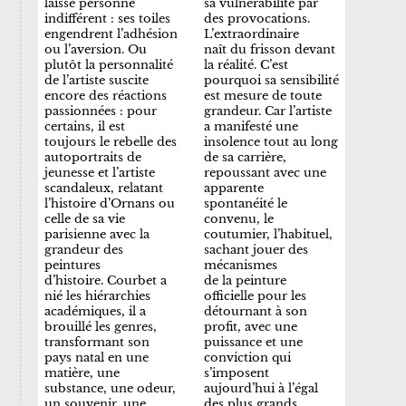
laisse personne
sa vulnérabilité par
indifférent : ses toiles
des provocations.
engendrent l’adhésion
L’extraordinaire
ou l’aversion. Ou
naît du frisson devant
plutôt la personnalité
la réalité. C’est
de l’artiste suscite
pourquoi sa sensibilité
encore des réactions
est mesure de toute
passionnées : pour
grandeur. Car l’artiste
certains, il est
a manifesté une
toujours le rebelle des
insolence tout au long
autoportraits de
de sa carrière,
jeunesse et l’artiste
repoussant avec une
scandaleux, relatant
apparente
l’histoire d’Ornans ou
spontanéité le
celle de sa vie
convenu, le
parisienne avec la
coutumier, l’habituel,
grandeur des
sachant jouer des
peintures
mécanismes
d’histoire. Courbet a
de la peinture
nié les hiérarchies
officielle pour les
académiques, il a
détournant à son
brouillé les genres,
profit, avec une
transformant son
puissance et une
pays natal en une
conviction qui
matière, une
s’imposent
substance, une odeur,
aujourd’hui à l’égal
un souvenir, une
des plus grands