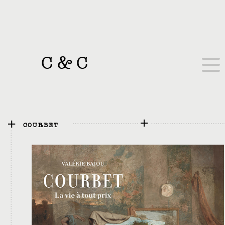
C
&
C
COURBET