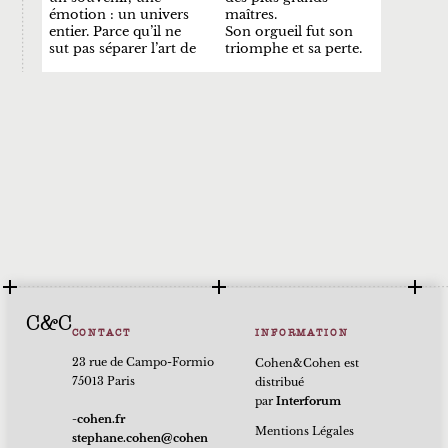
émotion : un univers
maîtres.
entier. Parce qu’il ne
Son orgueil fut son
sut pas séparer l’art de
triomphe et sa perte.
C&C
CONTACT
INFORMATION
23 rue de Campo-Formio
Cohen&Cohen est
75013 Paris
distribué
par
Interforum
rf.nehoc-
Mentions Légales
nehoc@nehoc.enahpets