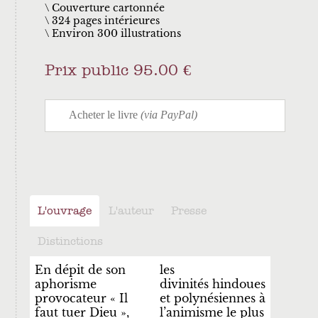
Couverture cartonnée
324 pages intérieures
Environ 300 illustrations
Prix public 95.00 €
L'ouvrage
L'auteur
Presse
Distinctions
En dépit de son
les
aphorisme
divinités
hindoues
provocateur « Il
et polynésiennes à
faut tuer Dieu »,
l’animisme le plus