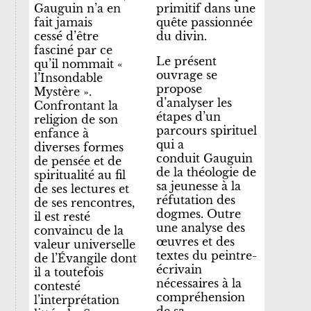
Gauguin n’a en
primitif dans une
fait jamais
quête passionnée
cessé
d’être
du divin.
fasciné par ce
Le présent
qu’il nommait «
ouvrage se
l’Insondable
propose
Mystère ».
d’analyser les
Confrontant la
étapes d’un
religion de son
parcours spirituel
enfance à
qui a
diverses formes
conduit
Gauguin
de pensée et de
de la théologie
de
spiritualité au fil
sa jeunesse à la
de ses lectures
et
réfutation des
de ses rencontres,
dogmes. Outre
il est resté
une analyse des
convaincu de la
œuvres
et des
valeur universelle
textes du peintre-
de l’Évangile
dont
écrivain
il a toutefois
nécessaires à la
contesté
compréhension
l’interprétation
de sa