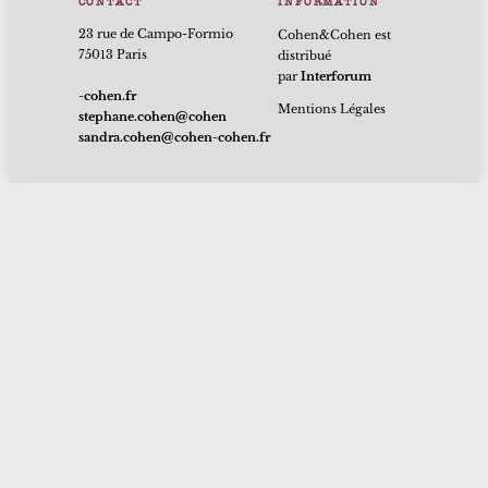
CONTACT
INFORMATION
23 rue de Campo-Formio
Cohen&Cohen est
75013 Paris
distribué
par
Interforum
rf.nehoc-
Mentions Légales
nehoc@nehoc.enahpets
rf.nehoc-nehoc@nehoc.ardnas