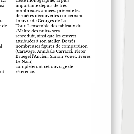
 La
Cette monographie, la plus
asi
importante depuis de très
nombreuses années, présente les
dernières découvertes concernant
eu
l'œuvre de Georges de La
x de
Tour. L'ensemble des tableaux du
«Maître des nuits» sera
reproduit, ainsi que les œuvres
attribuées à son atelier. De très
i
nombreuses figures de comparaison
s
(Caravage, Annibale Carracci, Pieter
Bruegel l’Ancien, Simon Vouet, Frères
Le Nain)
complèteront cet ouvrage de
nt
référence.