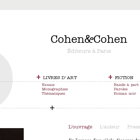
&
Cohen
&
Cohen
Éditeurs à Paris
+
+
LIVRES D'ART
FICTION
Essais
Bande à part
Monographies
Paroles
Thématiques
Roman noir
L'ouvrage
L'auteur
Pres