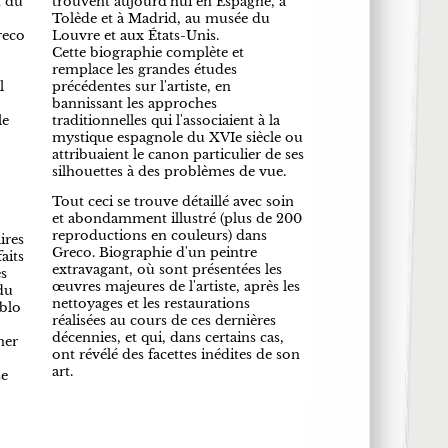
n du
trouvent aujourd'hui en Espagne, à
Tolède et à Madrid, au musée du
reco
Louvre et aux États-Unis.
Cette biographie complète et
remplace les grandes études
l
précédentes sur l'artiste, en
bannissant les approches
le
traditionnelles qui l'associaient à la
mystique espagnole du XVIe siècle ou
attribuaient le canon particulier de ses
silhouettes à des problèmes de vue.
Tout ceci se trouve détaillé avec soin
et abondamment illustré (plus de 200
reproductions en couleurs) dans
ires
Greco. Biographie d'un peintre
aits
extravagant, où sont présentées les
es
œuvres majeures de l'artiste, après les
du
nettoyages et les restaurations
ablo
réalisées au cours de ces dernières
décennies, et qui, dans certains cas,
ner
ont révélé des facettes inédites de son
art.
se