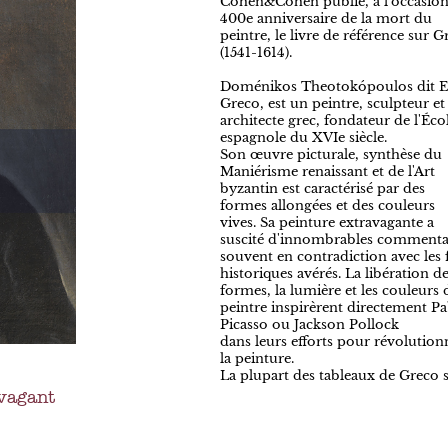
Cohen&Cohen publie, à l'occasio
400e anniversaire de la mort du
peintre, le livre de référence sur G
(1541-1614).
Doménikos Theotokópoulos dit E
Greco, est un peintre, sculpteur et
architecte grec, fondateur de l'Éco
espagnole du XVIe siècle.
Son œuvre picturale, synthèse du
Maniérisme renaissant et de l'Art
byzantin est caractérisé par des
formes allongées et des couleurs
vives. Sa peinture extravagante a
suscité d'innombrables commenta
souvent en contradiction avec les f
historiques avérés. La libération d
formes, la lumière et les couleurs 
peintre inspirèrent directement P
Picasso ou Jackson Pollock
dans leurs efforts pour révolution
la peinture.
La plupart des tableaux de Greco 
avagant