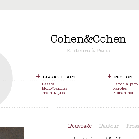
&
Cohen
&
Cohen
Éditeurs à Paris
+
+
LIVRES D'ART
FICTION
Essais
Bande à part
Monographies
Paroles
Thématiques
Roman noir
L'ouvrage
L'auteur
Pres