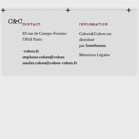
C&C
CONTACT
INFORMATION
23 rue de Campo-Formio
Cohen&Cohen est
75013 Paris
distribué
par
Interforum
rf.nehoc-
Mentions Légales
nehoc@nehoc.enahpets
rf.nehoc-nehoc@nehoc.ardnas