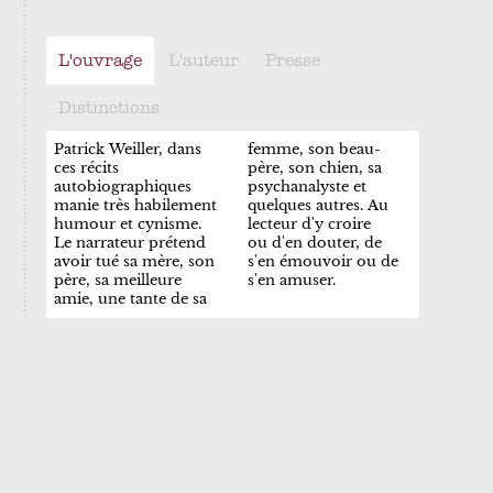
L'ouvrage
L'auteur
Presse
Distinctions
Patrick Weiller, dans
femme, son beau-
ces récits
père, son chien, sa
autobiographiques
psychanalyste et
manie très habilement
quelques autres. Au
humour et cynisme.
lecteur d'y croire
Le narrateur prétend
ou d'en douter, de
avoir tué sa mère, son
s'en émouvoir ou de
père, sa meilleure
s'en amuser.
amie, une tante de sa