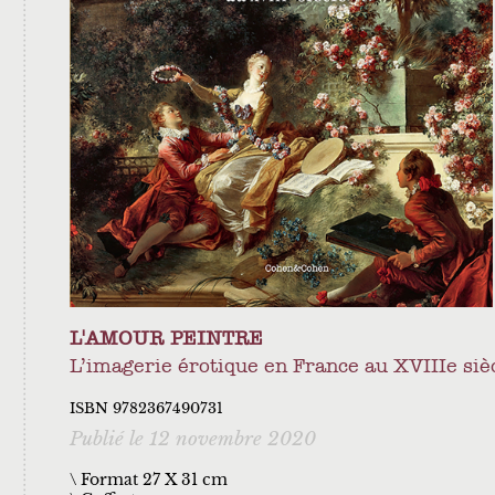
L'AMOUR PEINTRE
L’imagerie érotique en France au XVIIIe siè
ISBN 9782367490731
Publié le 12 novembre 2020
\ Format 27 X 31 cm