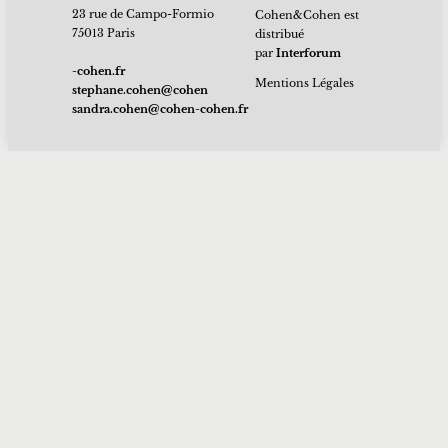
23 rue de Campo-Formio
Cohen&Cohen est
75013 Paris
distribué
par
Interforum
rf.nehoc-
Mentions Légales
nehoc@nehoc.enahpets
rf.nehoc-nehoc@nehoc.ardnas