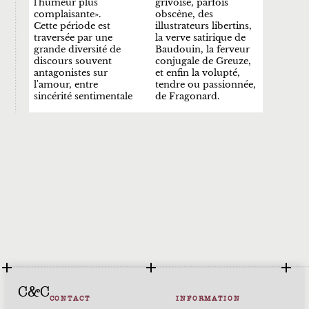
l'humeur plus
grivoise, parfois
complaisante».
obscène, des
Cette période est
illustrateurs libertins,
traversée par une
la verve satirique de
grande diversité de
Baudouin, la ferveur
discours souvent
conjugale de Greuze,
antagonistes sur
et enfin la volupté,
l'amour, entre
tendre ou passionnée,
sincérité sentimentale
de Fragonard.
C&C
CONTACT
INFORMATION