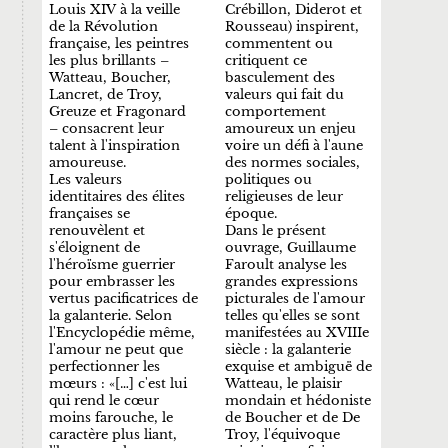
Louis XIV à la veille
Crébillon, Diderot et
de la Révolution
Rousseau) inspirent,
française, les peintres
commentent ou
les plus brillants –
critiquent ce
Watteau, Boucher,
basculement des
Lancret, de Troy,
valeurs qui fait du
Greuze et Fragonard
comportement
– consacrent leur
amoureux un enjeu
talent à l'inspiration
voire un défi à l'aune
amoureuse.
des normes sociales,
Les valeurs
politiques ou
identitaires des élites
religieuses de leur
françaises se
époque.
renouvèlent et
Dans le présent
s'éloignent de
ouvrage, Guillaume
l'héroïsme guerrier
Faroult analyse les
pour embrasser les
grandes expressions
vertus pacificatrices de
picturales de l'amour
la galanterie. Selon
telles qu'elles se sont
l'Encyclopédie même,
manifestées au XVIIIe
l'amour ne peut que
siècle : la galanterie
perfectionner les
exquise et ambiguë de
mœurs : «[…] c'est lui
Watteau, le plaisir
qui rend le cœur
mondain et hédoniste
moins farouche, le
de Boucher et de De
caractère plus liant,
Troy, l'équivoque