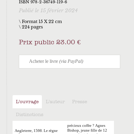
ISBN 978-2-36749-119-6
Publié le 15 février 2024
\ Format 15 X 22 cm
224 pages
Prix public 23.00 €
L'ouvrage
L'auteur
Presse
Distinctions
précieux coffre
? Agnes
Bishop, jeune fille de 12
Angleterre, 1598. Le règne