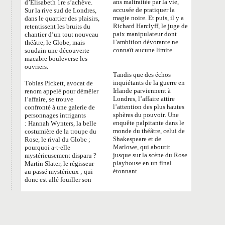
ans maltraitée par la vie,
d’Élisabeth 1re s’achève.
accusée de pratiquer la
Sur la rive sud de Londres,
magie noire. Et puis, il y a
dans le quartier des plaisirs,
Richard Harclyff, le juge de
retentissent les bruits du
paix manipulateur dont
chantier d’un tout nouveau
l’ambition dévorante ne
théâtre, le Globe, mais
connaît aucune limite.
soudain une découverte
macabre bouleverse les
ouvriers.
Tandis que des échos
inquiétants de la guerre en
Tobias Pickett, avocat de
Irlande parviennent à
renom appelé pour démêler
Londres, l’affaire attire
l’affaire, se trouve
l’attention des plus hautes
confronté à une galerie de
sphères du pouvoir. Une
personnages intrigants
enquête palpitante dans le
:
Hannah Wynters, la belle
monde du théâtre, celui de
costumière de la troupe du
Shakespeare et de
Rose, le rival du Globe
;
Marlowe, qui aboutit
pourquoi a-t-elle
jusque sur la scène du Rose
mystérieusement disparu
?
playhouse en un final
Martin Slater, le régisseur
étonnant.
au passé mystérieux
; qui
donc est allé fouiller son