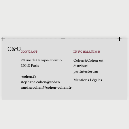
C&C
CONTACT
INFORMATION
23 rue de Campo-Formio
Cohen&Cohen est
75013 Paris
distribué
par
Interforum
rf.nehoc-
Mentions Légales
nehoc@nehoc.enahpets
rf.nehoc-nehoc@nehoc.ardnas