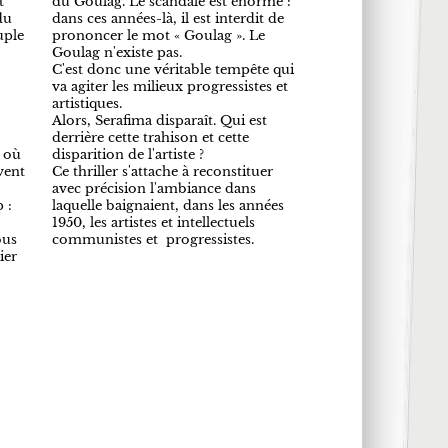
t
du Goulag. Le scandale est énorme :
du
dans ces années-là, il est interdit de
uple
prononcer le mot « Goulag ». Le
Goulag n'existe pas.
C'est donc une véritable tempête qui
va agiter les milieux progressistes et
artistiques.
Alors, Serafima disparaît. Qui est
derrière cette trahison et cette
 où
disparition de l'artiste ?
vent
Ce thriller s'attache à reconstituer
avec précision l'ambiance dans
 :
laquelle baignaient, dans les années
1950, les artistes et intellectuels
ous
communistes et progressistes.
ier