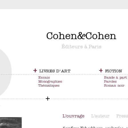
&
Cohen
&
Cohen
Éditeurs à Paris
+
+
LIVRES D'ART
FICTION
Essais
Bande à part
Monographies
Paroles
Thématiques
Roman noir
S
L'ouvrage
L'auteur
Pres