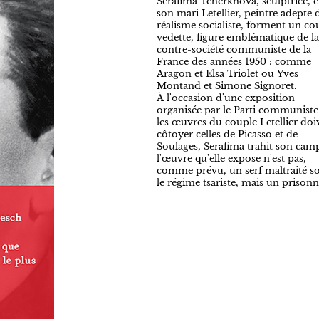
Serafima Tcherkhova, sculptrice, e
son mari Letellier, peintre adepte 
réalisme socialiste, forment un co
vedette, figure emblématique de la
contre-société communiste de la
France des années 1950 : comme
Aragon et Elsa Triolet ou Yves
Montand et Simone Signoret.
À l'occasion d'une exposition
organisée par le Parti communiste
les œuvres du couple Letellier doi
côtoyer celles de Picasso et de
Soulages, Serafima trahit son camp
l'œuvre qu'elle expose n'est pas,
comme prévu, un serf maltraité s
le régime tsariste, mais un prisonn