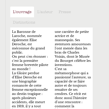
L'ouvrage
L'auteur
Presse
Distinctions
La Baronne de
une carrière de petite
Laroche, nommée
actrice et de
également Elise
mannequin. Ses
Deroche, est
aventures amoureuses
méconnue du grand
l'ont menée dans les
public.
bras de Charles
On peut s'en étonner :
Voisin, dont le Musée
c'est la première
du Bourget célèbre les
femme brevetée pilote
inventions.
au monde !
C'est sa
La Gloire perdue
métamorphose qui a
d'Elise Deroche est
passionné l'auteure, sa
une biographie
capacité de se faire
romancée de cette
autre et de toujours
femme exceptionnelle
renaître de ses
au destin tragique :
cendres. Ce récit est
après plusieurs
donc aussi l'histoire
accidents, elle meurt
d'une rencontre :
en 1919, il y a tout
comment la