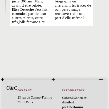
juste 100 ans. Mais,
biographe en
avant d'être pilote,
cherchant les traces de
Elise Deroche s'est fait
son personnage
connaître par de tout
retrouve-t-elle une
autres talents, cette
part d'elle-même ?
très jolie femme a eu
C&C
CONTACT
INFORMATION
23 rue de Campo-Formio
Cohen&Cohen est
75013 Paris
distribué
par
Interforum