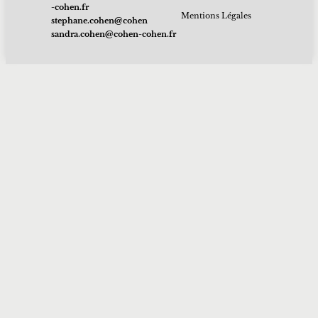
rf.nehoc-
Mentions Légales
nehoc@nehoc.enahpets
rf.nehoc-nehoc@nehoc.ardnas