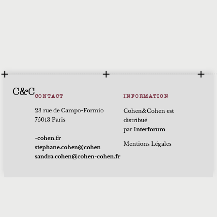
C&C
CONTACT
INFORMATION
23 rue de Campo-Formio
Cohen&Cohen est
75013 Paris
distribué
par
Interforum
rf.nehoc-
Mentions Légales
nehoc@nehoc.enahpets
rf.nehoc-nehoc@nehoc.ardnas