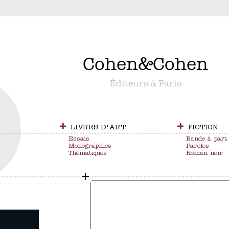
&
Cohen
&
Cohen
Éditeurs à Paris
+
+
LIVRES D'ART
FICTION
Essais
Bande à part
Monographies
Paroles
Thématiques
Roman noir