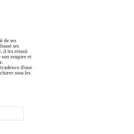
t de ses
hassé ses
 il les réunit
e son empire et
x.
décadence d'une
chirer sous les