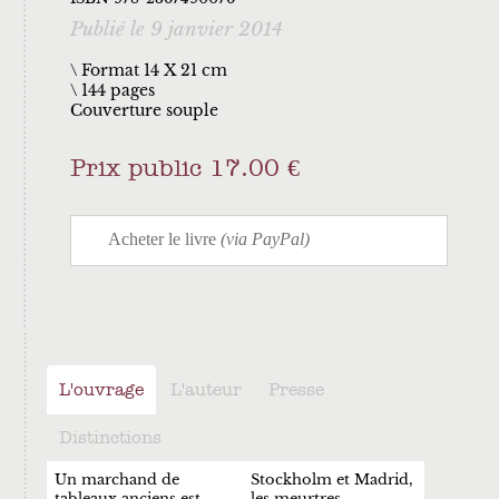
Publié le 9 janvier 2014
\ Format 14 X 21 cm
144 pages
Couverture souple
Prix public 17.00 €
L'ouvrage
L'auteur
Presse
Distinctions
Un marchand de
Stockholm et Madrid,
tableaux anciens est
les meurtres