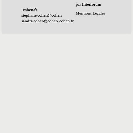
par
Interforum
rf.nehoc-
Mentions Légales
nehoc@nehoc.enahpets
rf.nehoc-nehoc@nehoc.ardnas