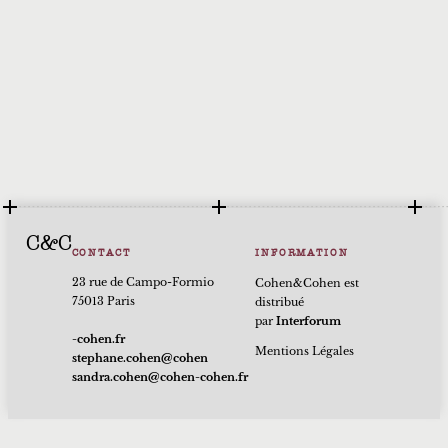
C&C
CONTACT
INFORMATION
23 rue de Campo-Formio
Cohen&Cohen est
75013 Paris
distribué
par
Interforum
rf.nehoc-
Mentions Légales
nehoc@nehoc.enahpets
rf.nehoc-nehoc@nehoc.ardnas