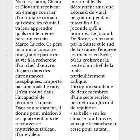
Nicolas, Laura, Chiara
inestimable. Ils
et Giovanni reçoivent
découvrent ainsi que
un étrange courrier
Léonard de Vinci
d’un notaire romain
peignit un pendant
qui désire les réunir. Il
masculin à La
va leur apprendre
Joconde qu’il a
qu’ils ont le même
nommé… Le Jocond.
père, un certain
De Rome, en passant
Marco Luccio. Ce père
par la Suisse et le sud
inconnu a consacré
de la France, l’enquête
une grande partie de
les mènera en Sicile,
sa vie à la recherche
où ils croiseront la
d’un chef-d’œuvre,
route d’un chef de la
disparu dans des
mafia
circonstances
particulièrement
inexpliquées. Emporté
sadique.
par une maladie rare,
L’irruption soudaine
il s’est trouvé dans
de deux membres
l’incapacité de
d’une secte secrète
terminer sa quête.
permettra au Jocond
Dans son testament, il
de rejoindre
donne pour mission à
« sa belle » sur les
ses quatre enfants de
cimaises du Louvre,
retrouver ce
sans que le cauchemar
mystérieux tableau,
cesse pour autant..
d’une valeur