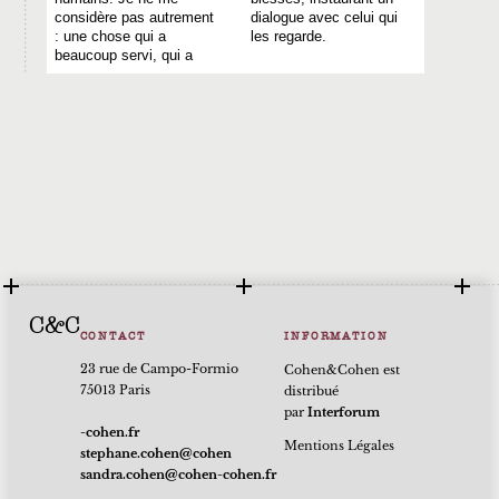
considère pas autrement
dialogue avec celui qui
: une chose qui a
les regarde.
beaucoup servi, qui a
C&C
CONTACT
INFORMATION
23 rue de Campo-Formio
Cohen&Cohen est
75013 Paris
distribué
par
Interforum
rf.nehoc-
Mentions Légales
nehoc@nehoc.enahpets
rf.nehoc-nehoc@nehoc.ardnas