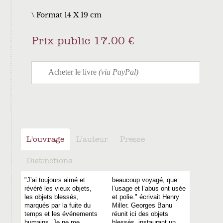
\ Format 14 X 19 cm
Prix public 17.00 €
L'ouvrage
L'auteur
Presse
Distinctions
"J’ai toujours aimé et
beaucoup voyagé, que
révéré les vieux objets,
l’usage et l’abus ont usée
les objets blessés,
et polie." écrivait Henry
marqués par la fuite du
Miller. Georges Banu
temps et les événements
réunit ici des objets
humains. Je ne me
blessés, instaurant un