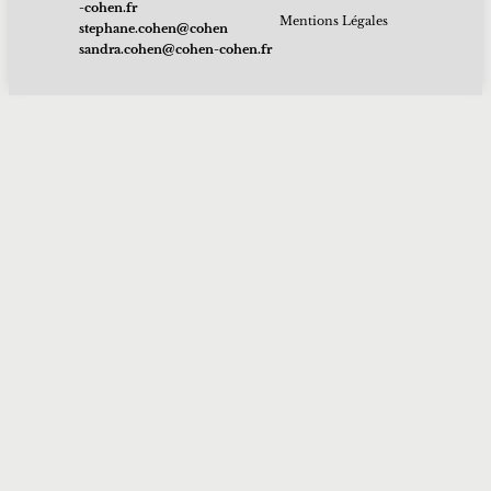
rf.nehoc-
Mentions Légales
nehoc@nehoc.enahpets
rf.nehoc-nehoc@nehoc.ardnas