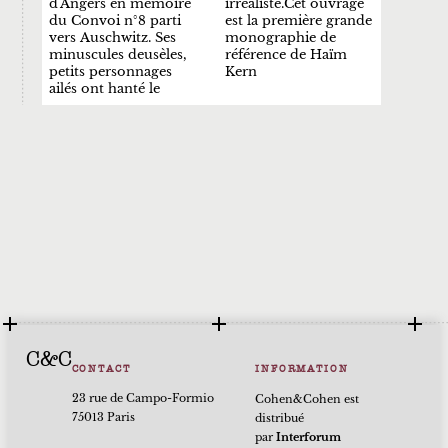
d'Angers en mémoire
irréaliste.Cet ouvrage
du Convoi n°8 parti
est la première grande
vers Auschwitz. Ses
monographie de
minuscules deusèles,
référence de Haïm
petits personnages
Kern
ailés ont hanté le
C&C
CONTACT
INFORMATION
23 rue de Campo-Formio
Cohen&Cohen est
75013 Paris
distribué
par
Interforum