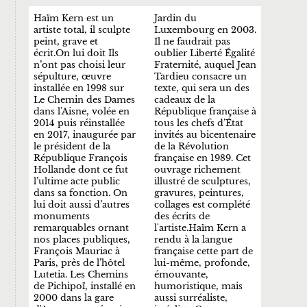
Haïm Kern est un
Jardin du
artiste total, il sculpte
Luxembourg en 2003.
peint, grave et
Il ne faudrait pas
écrit.On lui doit Ils
oublier Liberté Égalité
n’ont pas choisi leur
Fraternité, auquel Jean
sépulture, œuvre
Tardieu consacre un
installée en 1998 sur
texte, qui sera un des
Le Chemin des Dames
cadeaux de la
dans l'Aisne, volée en
République française à
2014 puis réinstallée
tous les chefs d’État
en 2017, inaugurée par
invités au bicentenaire
le président de la
de la Révolution
République François
française en 1989. Cet
Hollande dont ce fut
ouvrage richement
l’ultime acte public
illustré de sculptures,
dans sa fonction. On
gravures, peintures,
lui doit aussi d’autres
collages est complété
monuments
des écrits de
remarquables ornant
l'artiste.Haïm Kern a
nos places publiques,
rendu à la langue
François Mauriac à
française cette part de
Paris, près de l’hôtel
lui-même, profonde,
Lutetia. Les Chemins
émouvante,
de Pichipoï, installé en
humoristique, mais
2000 dans la gare
aussi surréaliste,