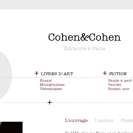
&
Cohen
&
Cohen
Éditeurs à Paris
+
+
LIVRES D'ART
FICTION
Essais
Bande à part
Monographies
Paroles
Thématiques
Roman noir
L'ouvrage
L'auteur
Pres