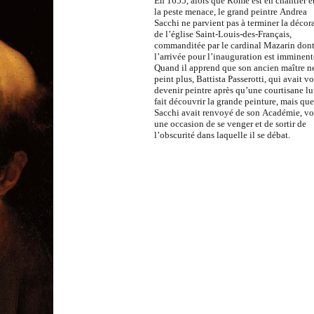
En 1655, alors que Rome est en chantier e
la peste menace, le grand peintre Andrea
Sacchi ne parvient pas à terminer la décor
de l’église Saint-Louis-des-Français,
commanditée par le cardinal Mazarin don
l’arrivée pour l’inauguration est imminent
Quand il apprend que son ancien maître n
peint plus, Battista Passerotti, qui avait v
devenir peintre après qu’une courtisane lu
fait découvrir la grande peinture, mais que
Sacchi avait renvoyé de son Académie, vo
une occasion de se venger et de sortir de
l’obscurité dans laquelle il se débat.