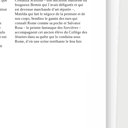
t que
Costanza Scultora – une ancienne maîtresse du
fougueux Bernin qui l’avait défigurée et qui
ation
est devenue marchande d’art réputée –,
Matilda qui fait le négoce de la peinture et de
t
son corps, Serafino le gamin des rues qui
e.
connaît Rome comme sa poche et Salvator
e
Rosa – le peintre fantasque des
Sorcières
–
oulu
accompagnent cet ancien élève du Collège des
i eut
Jésuites dans sa quête qui le conduira sous
Rome, d’où une scène terrifiante le fera fuir.
it