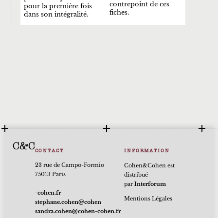
contrepoint de ces
pour la première fois
fiches.
dans son intégralité.
C&C
CONTACT
INFORMATION
23 rue de Campo-Formio
Cohen&Cohen est
75013 Paris
distribué
par
Interforum
rf.nehoc-
Mentions Légales
nehoc@nehoc.enahpets
rf.nehoc-nehoc@nehoc.ardnas