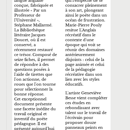
langue anglaise
qui l'empêche de se
conçue, fabriquée et
consacrer pleinement
illustrée « Par un
à son art, plongeant
Professeur de
ainsi le poète dans un
l'Université »,
océan de frustration.
Stéphane Mallarmé.
Marie-Pierre Pouly
La Bibliothèque
resitue L'Anglais
littéraire Jacques
récréatif dans le
Doucet, où il est
contexte d'une
conservé, a
époque qui voit se
récemment restauré
réunir des domaines
ce trésor. Composé de
antérieurement
seize fiches, il permet
disjoints : celui de la
de répondre à des
page animée et celui
questions posées à
de la pédagogie
l'aide de tirettes que
récréative dans son
l'on actionne, de
lien avec les styles
roues que l'on tourne
éducatifs.
pour sélectionner la
L'artiste Geneviève
bonne réponse.
Besse vient compléter
Cet exceptionnel
ces études en
document présente
rebondissant avec
une facette inédite du
talent sur le travail de
travail original et
l'écrivain pour
inventif du poète
proposer douze
pédagogue. Il est
panneaux peints en
présenté aujourd'hui