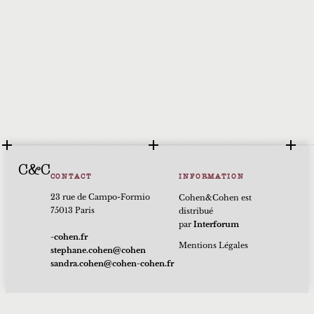
C&C
CONTACT
INFORMATION
23 rue de Campo-Formio
Cohen&Cohen est
75013 Paris
distribué
par
Interforum
rf.nehoc-
Mentions Légales
nehoc@nehoc.enahpets
rf.nehoc-nehoc@nehoc.ardnas