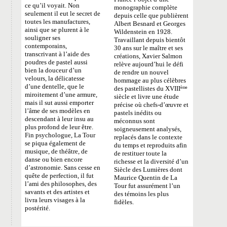
ce qu’il voyait. Non
monographie complète
seulement il eut le secret de
depuis celle que publièrent
toutes les manufactures,
Albert Besnard et Georges
ainsi que se plurent à le
Wildenstein en 1928.
souligner ses
Travaillant depuis bientôt
contemporains,
30 ans sur le maître et ses
transcrivant à l’aide des
créations, Xavier Salmon
poudres de pastel aussi
relève aujourd’hui le défi
bien la douceur d’un
de rendre un nouvel
velours, la délicatesse
hommage au plus célèbres
d’une dentelle, que le
des pastellistes du XVIII
ème
miroitement d’une armure,
siècle et livre une étude
mais il sut aussi emporter
précise où chefs-d’œuvre et
l’âme de ses modèles en
pastels inédits ou
descendant à leur insu au
méconnus sont
plus profond de leur être.
soigneusement analysés,
Fin psychologue, La Tour
replacés dans le contexte
se piqua également de
du temps et reproduits afin
musique, de théâtre, de
de restituer toute la
danse ou bien encore
richesse et la diversité d’un
d’astronomie. Sans cesse en
Siècle des Lumières dont
quête de perfection, il fut
Maurice Quentin de La
l’ami des philosophes, des
Tour fut assurément l’un
savants et des artistes et
des témoins les plus
livra leurs visages à la
fidèles.
postérité.