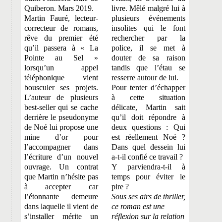
Quiberon. Mars 2019.
livre. Mêlé malgré lui à
Martin Fauré, lecteur-
plusieurs événements
correcteur de romans,
insolites qui le font
rêve du premier été
rechercher par la
qu’il passera à « La
police, il se met à
Pointe au Sel »
douter de sa raison
lorsqu’un appel
tandis que l’étau se
téléphonique vient
resserre autour de lui.
bousculer ses projets.
Pour tenter d’échapper
L’auteur de plusieurs
à cette situation
best-seller qui se cache
délicate, Martin sait
derrière le pseudonyme
qu’il doit répondre à
de Noé lui propose une
deux questions : Qui
mine d’or pour
est réellement Noé ?
l’accompagner dans
Dans quel dessein lui
l’écriture d’un nouvel
a-t-il confié ce travail ?
ouvrage. Un contrat
Y parviendra-t-il à
que Martin n’hésite pas
temps pour éviter le
à accepter car
pire ?
l’étonnante demeure
Sous ses airs de thriller,
dans laquelle il vient de
ce roman est une
s’installer mérite un
réflexion sur la relation