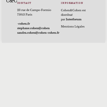
C&C
CONTACT
INFORMATION
23 rue de Campo-Formio
Cohen&Cohen est
75013 Paris
distribué
par
Interforum
rf.nehoc-
Mentions Légales
nehoc@nehoc.enahpets
rf.nehoc-nehoc@nehoc.ardnas