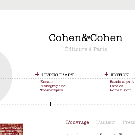
&
Cohen
&
Cohen
Éditeurs à Paris
+
+
LIVRES D'ART
FICTION
Essais
Bande à part
Monographies
Paroles
Thématiques
Roman noir
L'ouvrage
L'auteur
Pres