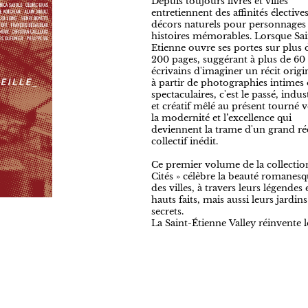
Depuis toujours livres et villes
entretiennent des affinités électives
décors naturels pour personnages 
histoires mémorables. Lorsque Sai
Etienne ouvre ses portes sur plus 
200 pages, suggérant à plus de 60
écrivains d'imaginer un récit origi
à partir de photographies intimes
spectaculaires, c'est le passé, indust
et créatif mêlé au présent tourné v
la modernité et l’excellence qui
deviennent la trame d'un grand ré
collectif inédit.
Ce premier volume de la collectio
Cités » célèbre la beauté romanes
des villes, à travers leurs légendes 
hauts faits, mais aussi leurs jardins
secrets.
La Saint-Étienne Valley réinvente l