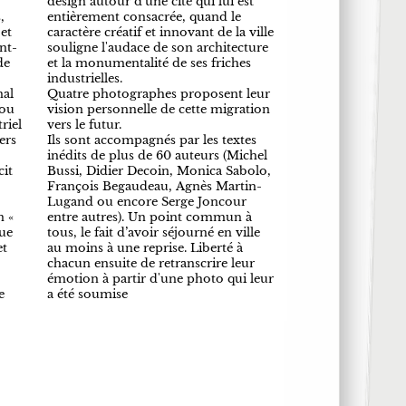
design autour d’une cité qui lui est
,
entièrement consacrée, quand le
et
caractère créatif et innovant de la ville
nt-
souligne l'audace de son architecture
de
et la monumentalité de ses friches
industrielles.
nal
Quatre photographes proposent leur
 ou
vision personnelle de cette migration
riel
vers le futur.
ers
Ils sont accompagnés par les textes
inédits de plus de 60 auteurs (Michel
cit
Bussi, Didier Decoin, Monica Sabolo,
François Begaudeau, Agnès Martin-
Lugand ou encore Serge Joncour
n «
entre autres). Un point commun à
que
tous, le fait d’avoir séjourné en ville
et
au moins à une reprise. Liberté à
chacun ensuite de retranscrire leur
émotion à partir d'une photo qui leur
e
a été soumise