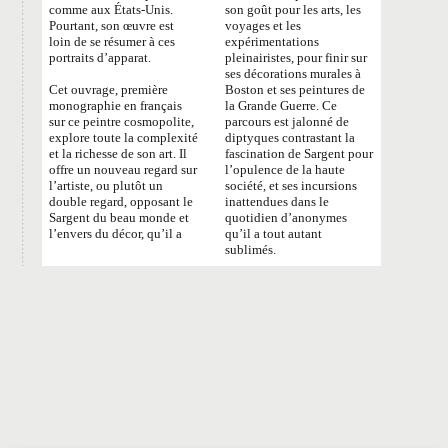
comme aux États-Unis.
son goût pour les arts, les
Pourtant, son œuvre est
voyages et les
loin de se résumer à ces
expérimentations
portraits d’apparat.
pleinairistes, pour finir sur
ses décorations murales à
Cet ouvrage, première
Boston et ses peintures de
monographie en français
la Grande Guerre. Ce
sur ce peintre cosmopolite,
parcours est jalonné de
explore toute la complexité
diptyques contrastant la
et la richesse de son art.
Il
fascination de Sargent pour
offre un nouveau regard sur
l’opulence de la haute
l’artiste, ou plutôt un
société, et ses incursions
double regard, opposant le
inattendues dans le
Sargent du beau monde et
quotidien d’anonymes
l’envers du décor, qu’il a
qu’il a tout autant
sublimés.