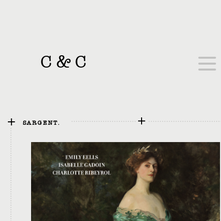
C
&
C
SARGENT.