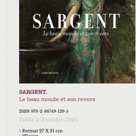
SARGENT.
Le beau monde et son revers
ISBN 978-2-36749-129-5
Publié le 9 octobre 2025
\ Format 27 X 31 cm
480 pages