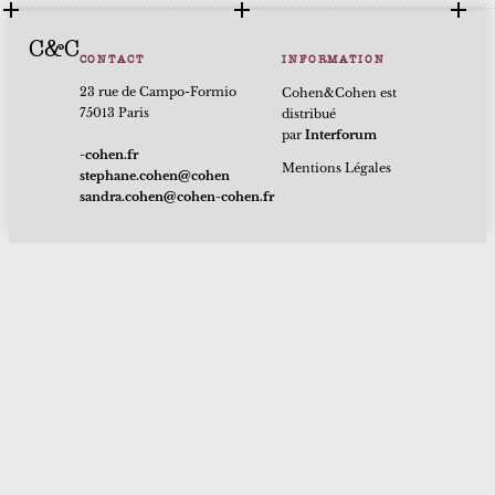
C&C
CONTACT
INFORMATION
23 rue de Campo-Formio
Cohen&Cohen est
75013 Paris
distribué
par
Interforum
rf.nehoc-
Mentions Légales
nehoc@nehoc.enahpets
rf.nehoc-nehoc@nehoc.ardnas