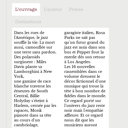
L'ouvrage
L'auteur
Presse
Distinctions
Dans les rues de
garagiste italien, Rosa
l'Amérique, le jazz
Parks ne sait pas
souffle la vie. La mort
qu'un futur grand du
aussi, camouflée sur
jazz est assis dans son
une terre sans pardon.
bus et Pepper fout la
Des polaroids
merde dès son retour
surgissent : Miles
à Los Angeles.
Davis plante sa
Les 16 nouvelles
Lamborghini à New
rassemblées dans ce
York,
volume dressent le
une gamine de race
décor fictionnel d'une
blanche traverse les
musique qui troue la
émeutes de South
tête à bon nombre de
Central, Billie
fidèles dans le monde.
Holyday s'éteint à
Ce regard porté sur
Harlem, cernée par les
l'univers du jazz reste
rapaces, Monk
noir mais l'empathie
pianote dans sa tête
affleure. Et ce regard
au cours d'un
nous dit que les
cambriolage,
musiciens auront