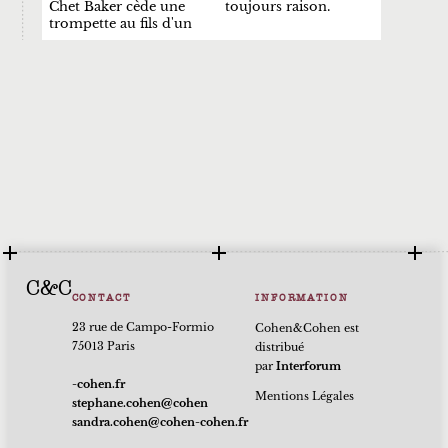
Chet Baker cède une
toujours raison.
trompette au fils d'un
C&C
CONTACT
INFORMATION
23 rue de Campo-Formio
Cohen&Cohen est
75013 Paris
distribué
par
Interforum
rf.nehoc-
Mentions Légales
nehoc@nehoc.enahpets
rf.nehoc-nehoc@nehoc.ardnas