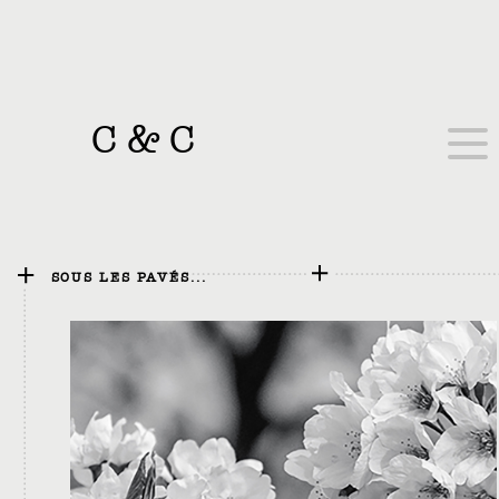
C
&
C
SOUS LES PAVÉS...