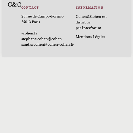
C&C
CONTACT
INFORMATION
23 rue de Campo-Formio
Cohen&Cohen est
75013 Paris
distribué
par
Interforum
rf.nehoc-
Mentions Légales
nehoc@nehoc.enahpets
rf.nehoc-nehoc@nehoc.ardnas