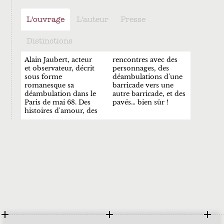
L'ouvrage
L'auteur
Presse
Distinctions
Alain Jaubert, acteur
rencontres avec des
et observateur, décrit
personnages, des
sous forme
déambulations d'une
romanesque sa
barricade vers une
déambulation dans le
autre barricade, et des
Paris de mai 68. Des
pavés… bien sûr !
histoires d'amour, des