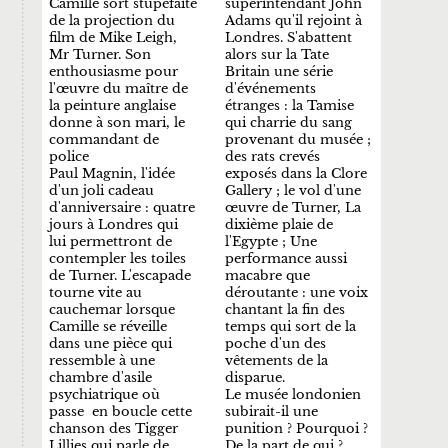
Camille sort stupéfaite
superintendant John
de la projection du
Adams qu'il rejoint à
film de Mike Leigh,
Londres. S'abattent
Mr Turner. Son
alors sur la Tate
enthousiasme pour
Britain une série
l'œuvre du maître de
d'événements
la peinture anglaise
étranges : la Tamise
donne à son mari, le
qui charrie du sang
commandant de
provenant du musée ;
police
des rats crevés
Paul Magnin, l'idée
exposés dans la Clore
d'un joli cadeau
Gallery ; le vol d'une
d'anniversaire : quatre
œuvre de Turner, La
jours à Londres qui
dixième plaie de
lui permettront de
l'Egypte ; Une
contempler les toiles
performance aussi
de Turner. L'escapade
macabre que
tourne vite au
déroutante : une voix
cauchemar lorsque
chantant la fin des
Camille se réveille
temps qui sort de la
dans une pièce qui
poche d'un des
ressemble à une
vêtements de la
chambre d'asile
disparue.
psychiatrique où
Le musée londonien
passe en boucle cette
subirait-il une
chanson des Tigger
punition ? Pourquoi ?
Lillies qui parle de
De la part de qui ?