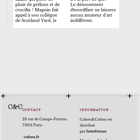
pluie de grêlons et de
Le dénouement
crucifix ? Magnin fait
ébouriffant ne laissera
appel à son collègue
aucun amateur d'art
de Scotland Yard, le
indifférent.
C&C
CONTACT
INFORMATION
23 rue de Campo-Formio
Cohen&Cohen est
75013 Paris
distribué
par
Interforum
rf.nehoc-