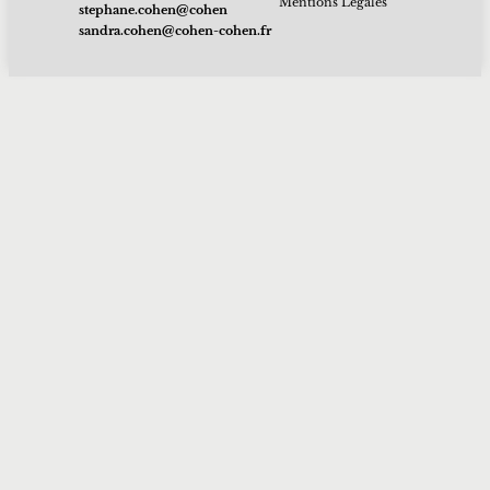
Mentions Légales
nehoc@nehoc.enahpets
rf.nehoc-nehoc@nehoc.ardnas