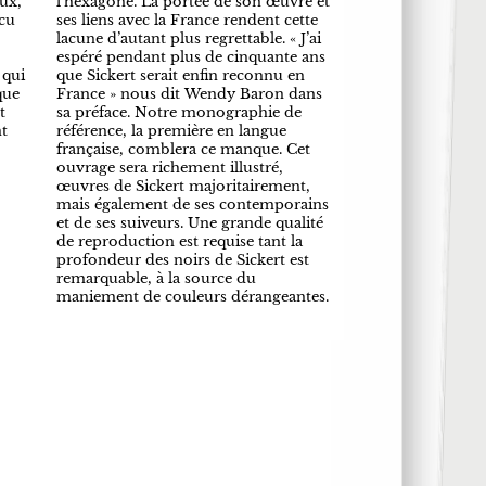
ux,
l’hexagone. La portée de son œuvre et
écu
ses liens avec la France rendent cette
lacune d’autant plus regrettable. « J’ai
espéré pendant plus de cinquante ans
 qui
que Sickert serait enfin reconnu en
que
France » nous dit Wendy Baron dans
t
sa préface. Notre monographie de
nt
référence, la première en langue
française, comblera ce manque. Cet
ouvrage sera richement illustré,
œuvres de Sickert majoritairement,
mais également de ses contemporains
et de ses suiveurs. Une grande qualité
de reproduction est requise tant la
profondeur des noirs de Sickert est
maniement de couleurs dérangeantes.