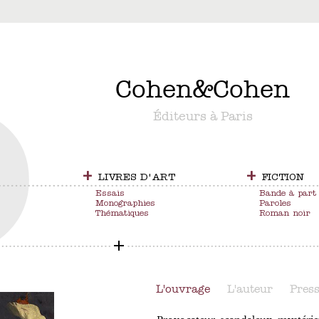
&
Cohen
&
Cohen
Éditeurs à Paris
+
+
LIVRES D'ART
FICTION
Essais
Bande à part
Monographies
Paroles
Thématiques
Roman noir
L'ouvrage
L'auteur
Pres