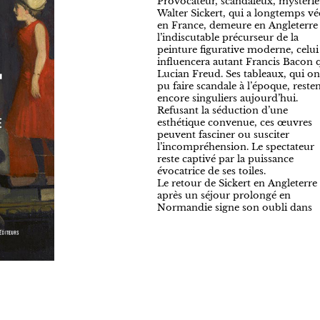
Provocateur, scandaleux, mystérie
Walter Sickert, qui a longtemps v
en France, demeure en Angleterre
l’indiscutable précurseur de la
peinture figurative moderne, celui
influencera autant Francis Bacon 
Lucian Freud. Ses tableaux, qui on
pu faire scandale à l’époque, reste
encore singuliers aujourd’hui.
Refusant la séduction d’une
esthétique convenue, ces œuvres
peuvent fasciner ou susciter
l’incompréhension. Le spectateur
reste captivé par la puissance
évocatrice de ses toiles.
Le retour de Sickert en Angleterre
remarquable, à la source du
après un séjour prolongé en
Normandie signe son oubli dans