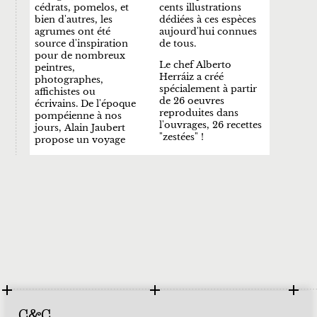
cédrats, pomelos, et
cents illustrations
bien d'autres, les
dédiées à ces espèces
agrumes ont été
aujourd'hui connues
source d'inspiration
de tous.
pour de nombreux
Le chef Alberto
peintres,
Herráiz a créé
photographes,
spécialement à partir
affichistes ou
de 26 oeuvres
écrivains. De l'époque
reproduites dans
pompéienne à nos
l'ouvrages, 26 recettes
jours, Alain Jaubert
"zestées" !
propose un voyage
C&C