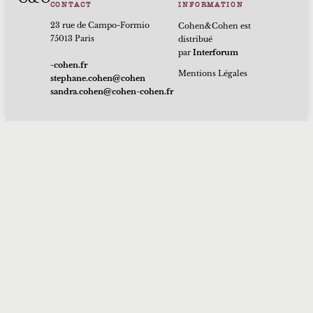
CONTACT
INFORMATION
23 rue de Campo-Formio
Cohen&Cohen est
75013 Paris
distribué
par
Interforum
rf.nehoc-
Mentions Légales
nehoc@nehoc.enahpets
rf.nehoc-nehoc@nehoc.ardnas