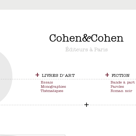
&
Cohen
&
Cohen
Éditeurs à Paris
+
+
LIVRES D'ART
FICTION
Essais
Bande à part
Monographies
Paroles
Thématiques
Roman noir