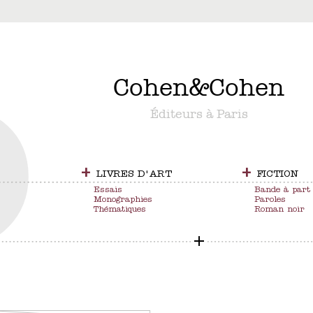
&
Cohen
&
Cohen
Éditeurs à Paris
+
+
LIVRES D'ART
FICTION
Essais
Bande à part
Monographies
Paroles
Thématiques
Roman noir