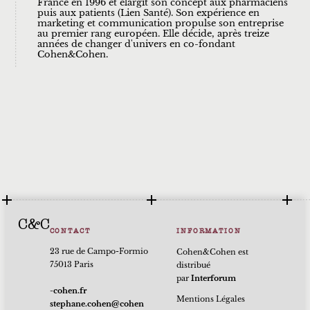
France en 1996 et élargit son concept aux pharmaciens
puis aux patients (Lien Santé). Son expérience en
marketing et communication propulse son entreprise
au premier rang européen. Elle décide, après treize
années de changer d'univers en co-fondant
Cohen&Cohen.
C&C
CONTACT
INFORMATION
23 rue de Campo-Formio
Cohen&Cohen est
75013 Paris
distribué
par
Interforum
rf.nehoc-
Mentions Légales
nehoc@nehoc.enahpets