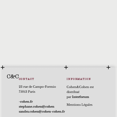
C&C
CONTACT
INFORMATION
23 rue de Campo-Formio
Cohen&Cohen est
75013 Paris
distribué
par
Interforum
rf.nehoc-
Mentions Légales
nehoc@nehoc.enahpets
rf.nehoc-nehoc@nehoc.ardnas