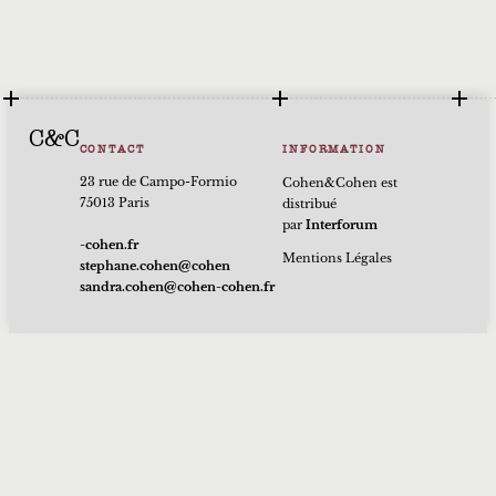
C&C
CONTACT
INFORMATION
23 rue de Campo-Formio
Cohen&Cohen est
75013 Paris
distribué
par
Interforum
rf.nehoc-
Mentions Légales
nehoc@nehoc.enahpets
rf.nehoc-nehoc@nehoc.ardnas